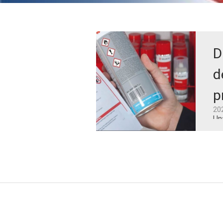
D
d
p
20
Un
su
mi
da