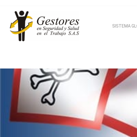
SISTEMA G
Si
Armo